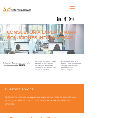
CONSULTORIA
EXPERTA PARA
SOLUCIONES INFORMÁTICAS
Contamos con una importante
Nos especializamos en el
Soluciones eficientes orientadas a las
experiencia, en proyectos
Análisis, Diseño,
Construcción
necesidades de cada
CLIENTE
de desarrollo de software,
Testing
y
Documentación
en múltiples plataformas para
de
Sistemas para
diferentes industrias.
Banca y Seguros.
Nuestros Servicios
Sistemas Activos ofrece una amplia gama de servicios de consultoría en
tecnologías de la información para satisfacer las necesidades de su
empresa.