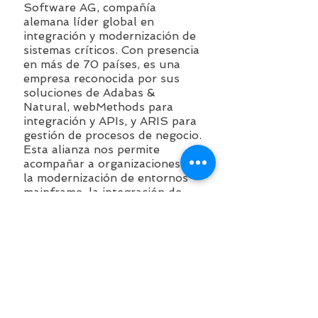
Software AG, compañía
alemana líder global en
integración y modernización de
sistemas críticos. Con presencia
en más de 70 países, es una
empresa reconocida por sus
soluciones de Adabas &
Natural, webMethods para
integración y APIs, y ARIS para
gestión de procesos de negocio.
Esta alianza nos permite
acompañar a organizaciones en
la modernización de entornos
mainframe, la integración de
aplicaciones empresariales, y la
transformación digital basada
en datos y procesos.
Sistemas Activos brinda
servicios especializados en
consultoría, implementación y
soporte, asegurando que los
clientes aprovechen al máximo